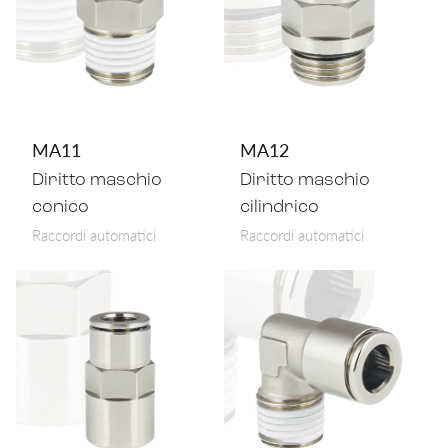
Innesti rapidi
Nebulizzazione
Innesti rapidi di sicurezza
Trasporti
Connettori multipli
EN
IT
DE
CN
Oleodinamica
MA11
MA12
Raccordi a funzione
Diritto maschio
Diritto maschio
conico
cilindrico
Raccordi automatici
Raccordi automatici