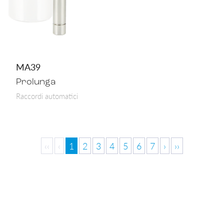
MA39
Prolunga
Raccordi automatici
‹‹
‹
1
2
3
4
5
6
7
›
››