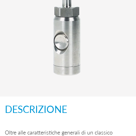
Innesti rapidi
Nebulizzazione
Innesti rapidi di sicurezza
Trasporti
Connettori multipli
EN
IT
DE
CN
Oleodinamica
Raccordi a funzione
DESCRIZIONE
Oltre alle caratteristiche generali di un classico