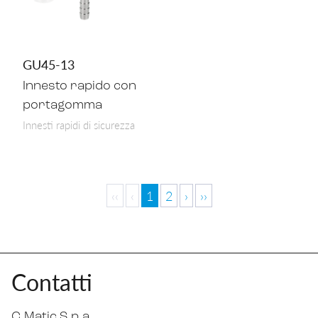
GU45-13
Innesto rapido con
portagomma
Innesti rapidi di sicurezza
‹‹
‹
1
2
›
››
Contatti
C.Matic S.p.a.