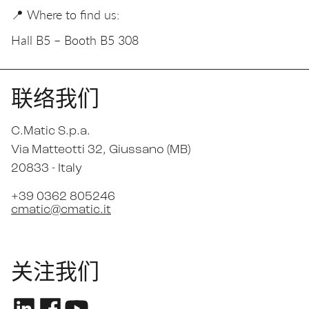
📍 Where to find us:
Hall B5 – Booth B5 308
联络我们
C.Matic S.p.a.
Via Matteotti 32
, Giussano (MB)
20833 -
Italy
+39 0362 805246
cmatic@cmatic.it
关注我们