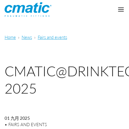
公司
Home
News
Fairs and events
产品
Cmatic实验室
CMATIC@DRINKTE
质量
快插接头
2025
销售网络
快拧接头
通用气动
下载
卡套接头
食品，化学&制药
01 九月 2025
标准接头
下载样本
• FAIRS AND EVENTS
润滑