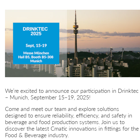
快换接头
喷雾
安全型快换接头
交通
DE
EN
IT
CN
多路接头
液压
功能接头
We’re excited to announce our participation in Drinktec
– Munich, September 15–19, 2025!
Come and meet our team and explore solutions
designed to ensure reliability, efficiency, and safety in
beverage and food production systems. Join us to
discover the latest Cmatic innovations in fittings for the
Food & Beverage industry.