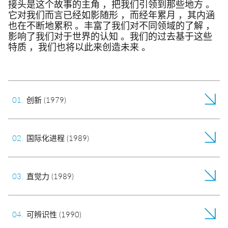
接头是这个故事的主角 ，把我们引领到那些地方 。
快换接头
它对我们而言已经如影随形 ，而经年累月 ，其内涵
喷雾
也在不断地累积 。丰富了我们对不同领域的了解 ，
影响了我们对于世界的认知 。我们的过去基于这些
安全型快换接头
特质 ，我们也将以此来创造未来 。
交通
EN
IT
DE
CN
多路接头
液压
功能接头
0
1
.
创新 (1979)
0
2
.
国际化进程 (1989)
0
3
.
直觉力 (1989)
0
4
.
可辨识性 (1990)