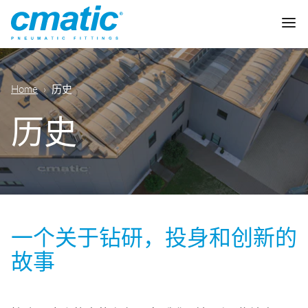
公司
Home
历史
产品
历史
Cmatic实验室
质量
快插接头
销售网络
快拧接头
一个关于钻研，投身和创新的
通用气动
下载
故事
卡套接头
食品，化学&制药
标准接头
下载样本
润滑