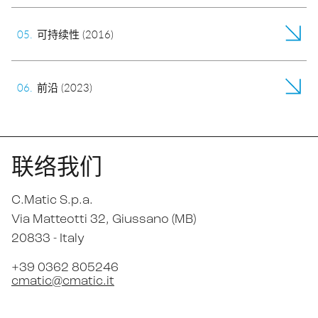
0
5
.
可持续性 (2016)
0
6
.
前沿 (2023)
联络我们
C.Matic S.p.a.
Via Matteotti 32
, Giussano (MB)
20833 -
Italy
+39 0362 805246
cmatic@cmatic.it