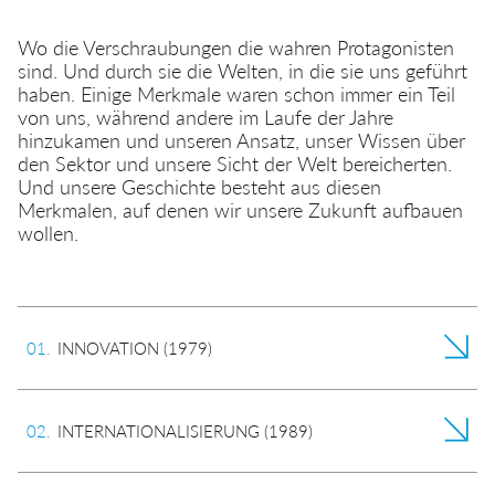
Schmiertechnik
Sicherheitskupplungen
Wo die Verschraubungen die wahren Protagonisten
Zerstäubung
Mehrfachsteckverbinder
sind. Und durch sie die Welten, in die sie uns geführt
haben. Einige Merkmale waren schon immer ein Teil
Transport
von uns, während andere im Laufe der Jahre
Mehrfachsteckverbinder
EN
IT
DE
CN
hinzukamen und unseren Ansatz, unser Wissen über
den Sektor und unsere Sicht der Welt bereicherten.
Hydraulik
Funktionsverschraubungen
Und unsere Geschichte besteht aus diesen
Merkmalen, auf denen wir unsere Zukunft aufbauen
wollen.
0
1
.
INNOVATION (1979)
0
2
.
INTERNATIONALISIERUNG (1989)