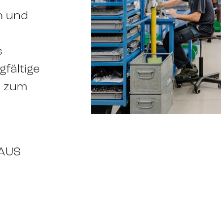
n und
s
fältige
 zum
AUS