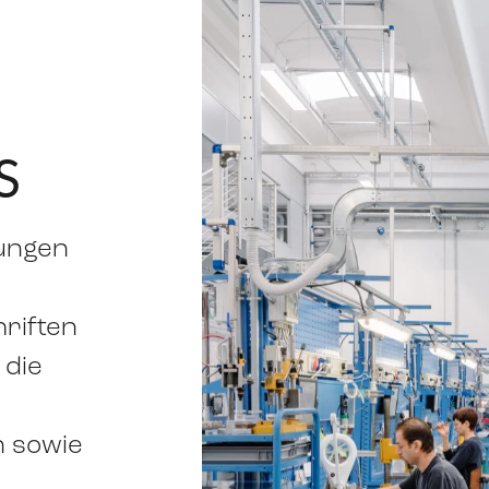
S
ungen
riften
 die
 sowie