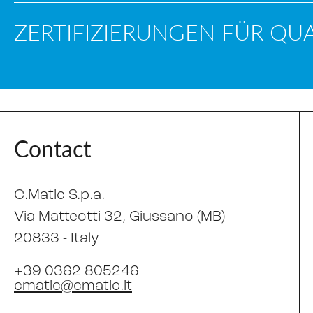
ZERTIFIZIERUNGEN FÜR QUA
Contact
C.Matic S.p.a.
Via Matteotti 32
, Giussano (MB)
20833 -
Italy
+39 0362 805246
cmatic@cmatic.it