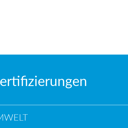
rtifizierungen
UMWELT