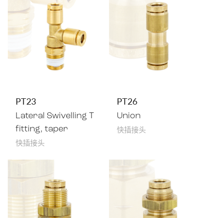
PT23
PT26
Lateral Swivelling T
Union
快插接头
fitting, taper
快插接头