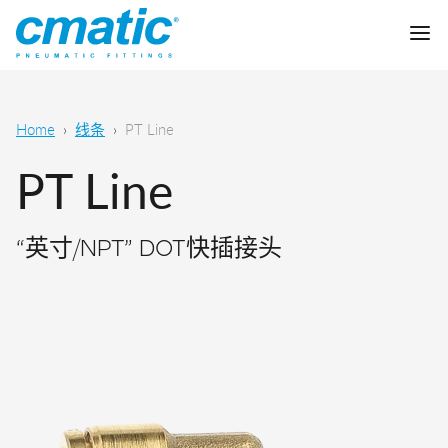
公司
Home
线条
PT Line
产品
PT Line
Cmatic实验室
“英寸/NPT” DOT快插接头
质量
快插接头
销售网络
快拧接头
通用气动
下载
卡套接头
食品，化学&制药
标准接头
下载样本
润滑