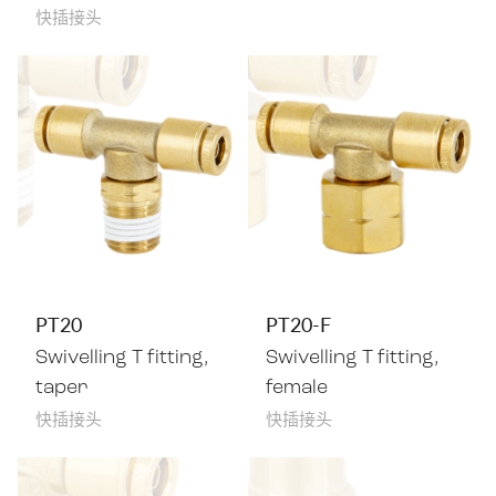
快插接头
PT20
PT20-F
Swivelling T fitting,
Swivelling T fitting,
taper
female
快插接头
快插接头