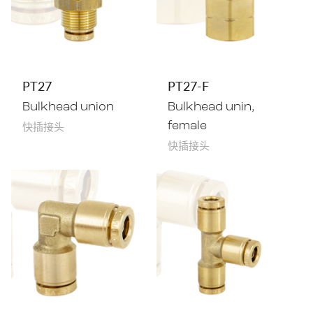
PT27
PT27-F
Bulkhead union
Bulkhead unin,
快插接头
female
快插接头