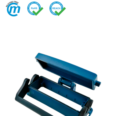
快换接头
喷雾
安全型快换接头
交通
EN
IT
DE
CN
多路接头
液压
功能接头