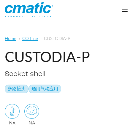
公司
Home
CO Line
CUSTODIA-P
产品
CUSTODIA-P
Cmatic实验室
Socket shell
质量
快插接头
多路接头
通用气动应用
销售网络
快拧接头
通用气动
下载
卡套接头
食品，化学&制药
NA
NA
标准接头
下载样本
润滑