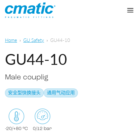
公司
Home
GU Safety
GU44-10
产品
GU44-10
Cmatic实验室
Male couplig
质量
快插接头
安全型快换接头
通用气动应用
销售网络
快拧接头
通用气动
下载
卡套接头
食品，化学&制药
-20/+80 °C
0/12 bar
标准接头
下载样本
润滑