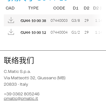
CAD
TYPE
CODE
D1
D2
D2 (IN
07440003
G3/8
29
1.142
GU44-10 00 38
07440004
G1/2
29
1.142
GU44-10 00 12
联络我们
C.Matic S.p.a.
Via Matteotti 32
, Giussano (MB)
20833 -
Italy
+39 0362 805246
cmatic@cmatic.it