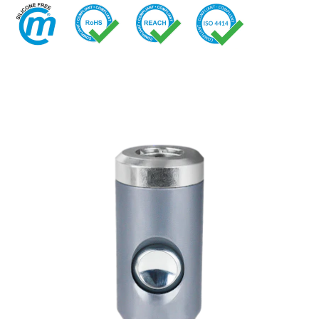
快换接头
喷雾
安全型快换接头
交通
EN
IT
DE
CN
多路接头
液压
功能接头