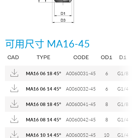
可用尺寸
MA16-45
CAD
TYPE
CODE
OD1
D1
D
A0060031-45
6
G1/8
1
MA16 06 18 45°
A0060032-45
6
G1/4
1
MA16 06 14 45°
A0060041-45
8
G1/8
1
MA16 08 18 45°
A0060042-45
8
G1/4
1
MA16 08 14 45°
A0060052-45
10
G1/4
1
MA16 10 14 45°