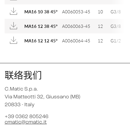
A0060053-45
10
G3/8
1
MA16 10 38 45°
A0060063-45
12
G3/8
2
MA16 12 38 45°
A0060064-45
12
G1/2
2
MA16 12 12 45°
联络我们
C.Matic S.p.a.
Via Matteotti 32
, Giussano (MB)
20833 -
Italy
+39 0362 805246
cmatic@cmatic.it