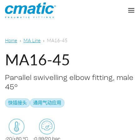
公司
Home
MA Line
MA16-45
产品
MA16-45
Cmatic实验室
Parallel swivelling elbow fitting, male
质量
快插接头
45°
销售网络
快拧接头
快插接头
通用气动应用
通用气动
下载
卡套接头
食品，化学&制药
标准接头
下载样本
润滑
-20/+80 °C
-0,99/20 bar