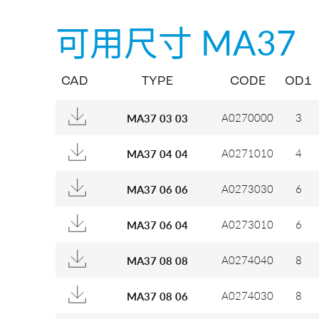
可用尺寸
MA37
CAD
TYPE
CODE
OD1
A0270000
3
MA37 03 03
A0271010
4
MA37 04 04
A0273030
6
MA37 06 06
A0273010
6
MA37 06 04
A0274040
8
MA37 08 08
A0274030
8
MA37 08 06