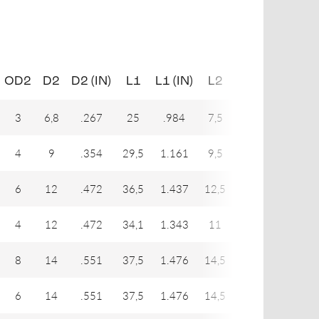
OD2
D2
D2 (IN)
L1
L1 (IN)
L2
L2 (IN)
3
6,8
.267
25
.984
7,5
.295
4
9
.354
29,5
1.161
9,5
.374
6
12
.472
36,5
1.437
12,5
.492
4
12
.472
34,1
1.343
11
.433
8
14
.551
37,5
1.476
14,5
.571
6
14
.551
37,5
1.476
14,5
.571