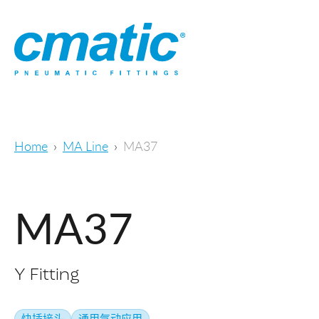
Home
MA Line
MA37
MA37
Y Fitting