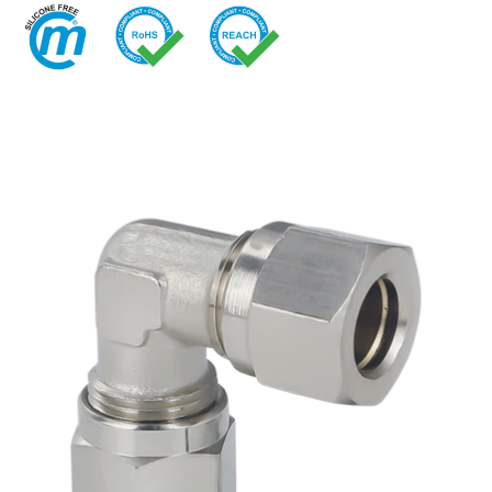
快换接头
喷雾
安全型快换接头
交通
EN
IT
DE
CN
多路接头
液压
功能接头