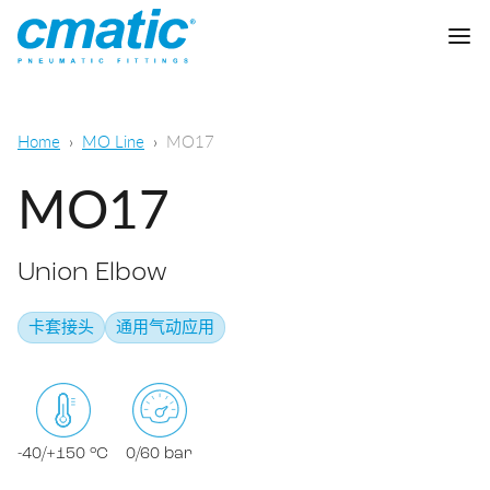
公司
Home
MO Line
MO17
产品
MO17
Cmatic实验室
Union Elbow
质量
快插接头
卡套接头
通用气动应用
销售网络
快拧接头
通用气动
下载
卡套接头
食品，化学&制药
-40/+150 °C
0/60 bar
标准接头
下载样本
润滑