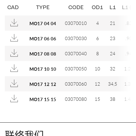
CAD
TYPE
CODE
OD1
L1
L1 (IN
03070010
4
21
.827
MO17 04 04
03070030
6
23
.906
MO17 06 06
03070040
8
24
.945
MO17 08 08
03070050
10
32
1.26
MO17 10 10
03070060
12
34,5
1.35
MO17 12 12
03070080
15
38
1.49
MO17 15 15
联络我们