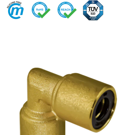
快换接头
喷雾
安全型快换接头
交通
EN
IT
DE
CN
多路接头
液压
功能接头