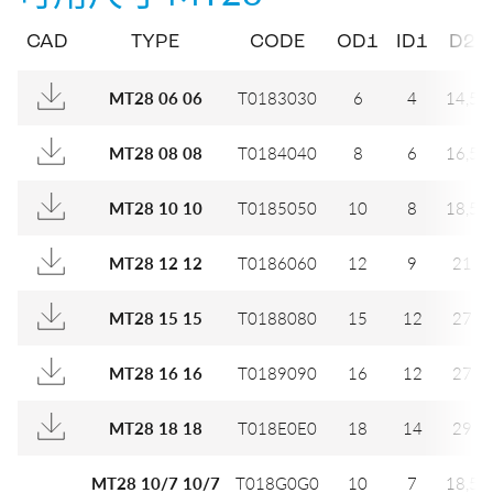
CAD
TYPE
CODE
OD1
ID1
D2
T0183030
6
4
14,5
MT28 06 06
T0184040
8
6
16,5
MT28 08 08
T0185050
10
8
18,5
MT28 10 10
T0186060
12
9
21
MT28 12 12
T0188080
15
12
27
MT28 15 15
T0189090
16
12
27
MT28 16 16
T018E0E0
18
14
29
MT28 18 18
T018G0G0
10
7
18,5
MT28 10/7 10/7