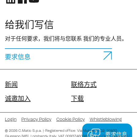
给我们写信
对于任何要求，我们将与您联系 我们的专业人员。
要求信息
新闻
联络方式
诚邀加入
下载
Login
Privacy Policy
Cookie Policy
Whistleblowing
©
2026
C.Matic S.p.a.
|
- Registered office: Via Matteotti 32
, 20833
,
要求信息
Giussano (MB)
, Lombardy
Italy
,
VAT 00937460962
- Tutti i Diritti Riservati /