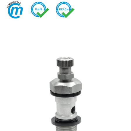
快换接头
喷雾
安全型快换接头
交通
EN
IT
DE
CN
多路接头
液压
功能接头