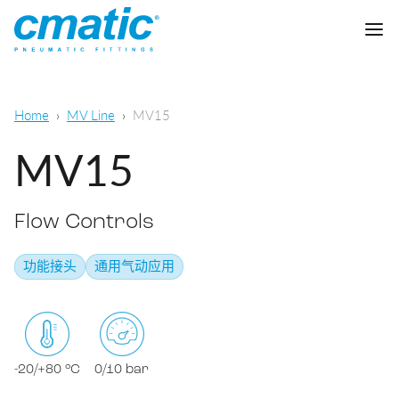
公司
Home
MV Line
MV15
产品
MV15
Cmatic实验室
Flow Controls
质量
快插接头
功能接头
通用气动应用
销售网络
快拧接头
通用气动
下载
卡套接头
食品，化学&制药
-20/+80 °C
0/10 bar
标准接头
下载样本
润滑