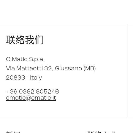
联络我们
C.Matic S.p.a.
Via Matteotti 32
, Giussano (MB)
20833 -
Italy
+39 0362 805246
cmatic@cmatic.it