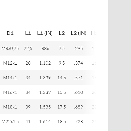
D1
L1
L1 (IN)
L2
L2 (IN)
H1
H1 (IN)
M8x0,75
22,5
.886
7,5
.295
12
.472
M12x1
28
1.102
9,5
.374
16
.630
M14x1
34
1.339
14,5
.571
18
.709
M16x1
34
1.339
15,5
.610
20
.787
M18x1
39
1.535
17,5
.689
22
.866
M22x1,5
41
1.614
18,5
.728
26
1.024