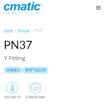
公司
Home
PN Line
PN37
产品
PN37
Cmatic实验室
Y Fitting
质量
快插接头
快插接头
通用气动应用
销售网络
快拧接头
通用气动
下载
卡套接头
食品，化学&制药
-20/+80 °C
-0,99/20 bar
标准接头
下载样本
润滑