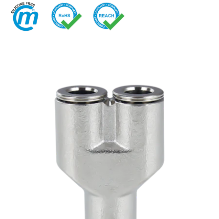
快换接头
喷雾
安全型快换接头
交通
EN
IT
DE
CN
多路接头
液压
功能接头