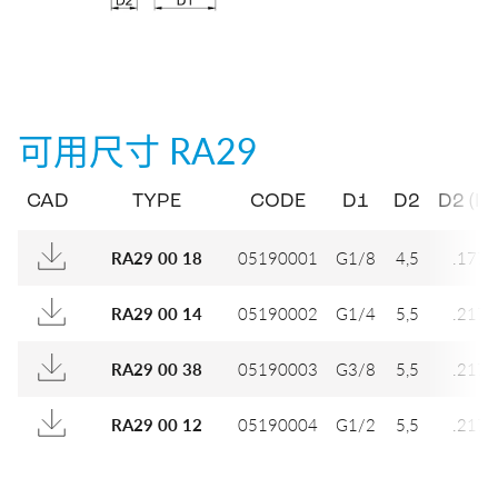
可用尺寸
RA29
CAD
TYPE
CODE
D1
D2
D2 (IN
05190001
G1/8
4,5
.177
RA29 00 18
05190002
G1/4
5,5
.217
RA29 00 14
05190003
G3/8
5,5
.217
RA29 00 38
05190004
G1/2
5,5
.217
RA29 00 12