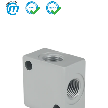
快换接头
喷雾
安全型快换接头
交通
EN
IT
DE
CN
多路接头
液压
功能接头