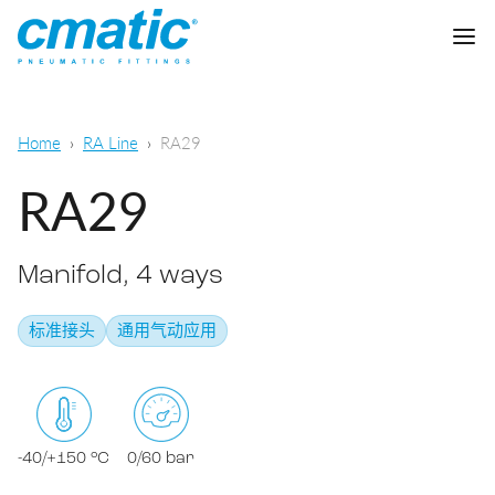
公司
Home
RA Line
RA29
产品
RA29
Cmatic实验室
Manifold, 4 ways
质量
快插接头
标准接头
通用气动应用
销售网络
快拧接头
通用气动
下载
卡套接头
食品，化学&制药
-40/+150 °C
0/60 bar
标准接头
下载样本
润滑