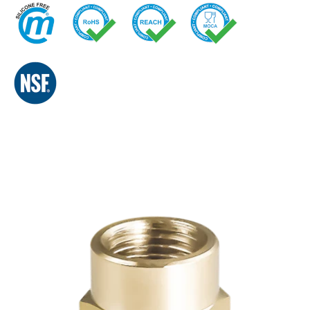
快换接头
喷雾
安全型快换接头
交通
EN
IT
DE
CN
多路接头
液压
功能接头