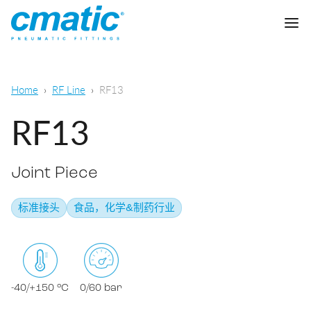
公司
Home
RF Line
RF13
产品
RF13
Cmatic实验室
Joint Piece
质量
快插接头
标准接头
食品，化学&制药行业
销售网络
快拧接头
通用气动
下载
卡套接头
食品，化学&制药
-40/+150 °C
0/60 bar
标准接头
下载样本
润滑