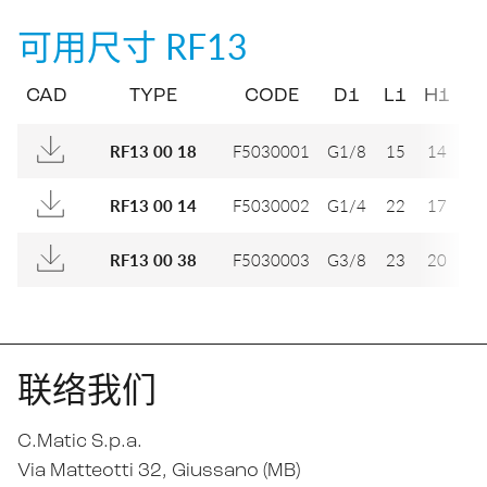
可用尺寸
RF13
CAD
TYPE
CODE
D1
L1
H1
F5030001
G1/8
15
14
RF13 00 18
F5030002
G1/4
22
17
RF13 00 14
F5030003
G3/8
23
20
RF13 00 38
联络我们
C.Matic S.p.a.
Via Matteotti 32
, Giussano (MB)