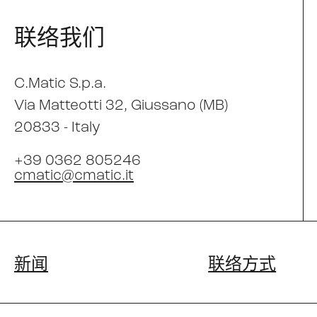
联络我们
C.Matic S.p.a.
Via Matteotti 32
, Giussano (MB)
20833 -
Italy
+39 0362 805246
cmatic@cmatic.it
新闻
联络方式