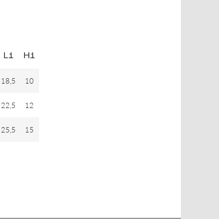
L1
H1
18,5
10
22,5
12
25,5
15