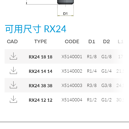
可用尺寸
RX24
CAD
TYPE
CODE
D1
D2
L1
X5140001
R1/8
G1/8
17
RX24 18 18
X5140002
R1/4
G1/4
21,5
RX24 14 14
X5140003
R3/8
G3/8
24,5
RX24 38 38
X5140004
R1/2
G1/2
30,5
RX24 12 12