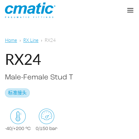
公司
Home
RX Line
RX24
产品
RX24
Cmatic实验室
Male-Female Stud T
质量
快插接头
标准接头
销售网络
快拧接头
通用气动
下载
卡套接头
食品，化学&制药
-40/+200 °C
0/150 bar
标准接头
下载样本
润滑