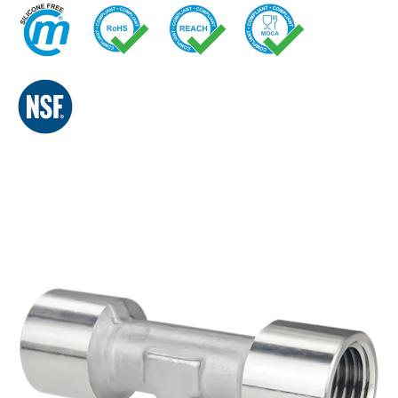
快换接头
喷雾
安全型快换接头
交通
EN
IT
DE
CN
多路接头
液压
功能接头