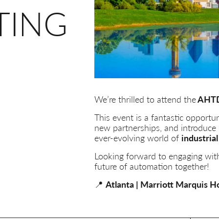
TING
We’re thrilled to attend the
AHTD
This event is a fantastic opportu
new partnerships, and introduce o
ever-evolving world of
industria
Looking forward to engaging wi
future of automation together!
📍
Atlanta | Marriott Marquis Ho