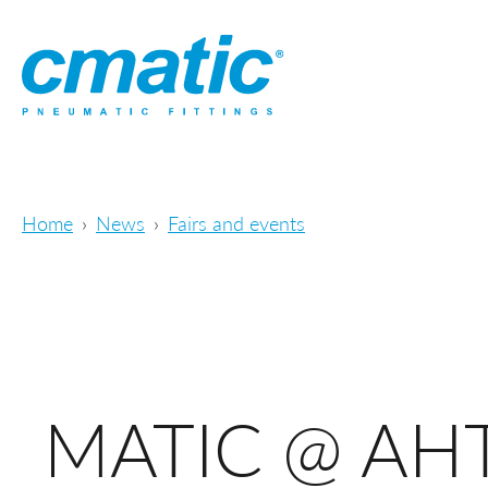
Home
News
Fairs and events
MATIC @ AH