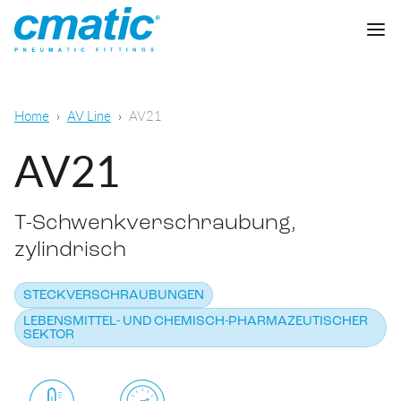
Unternehmen
Home
AV Line
AV21
Produkte
AV21
Cmatic Lab
T-Schwenkverschraubung,
Qualität
Steckverschraubungen
zylindrisch
Vertriebsnetz
Schnellverschraubungen
Allgemeine pneumatische Anwendungen
STECKVERSCHRAUBUNGEN
Download
Schneidringverschraubungen
LEBENSMITTEL- UND CHEMISCH-PHARMAZEUTISCHER
Lebensmittel- und chemisch-
SEKTOR
pharmazeutischer Sektor
Standardverschraubungen
KATALOG DOWNLOADEN