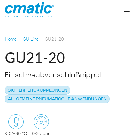
Unternehmen
Home
GU Line
GU21-20
Produkte
GU21-20
Cmatic Lab
Einschraubverschlußnippel
Qualität
Steckverschraubungen
Vertriebsnetz
SICHERHEITSKUPPLUNGEN
Schnellverschraubungen
Allgemeine pneumatische Anwendungen
ALLGEMEINE PNEUMATISCHE ANWENDUNGEN
Download
Schneidringverschraubungen
Lebensmittel- und chemisch-
pharmazeutischer Sektor
Standardverschraubungen
KATALOG DOWNLOADEN
-20/+80 °C
0/35 bar