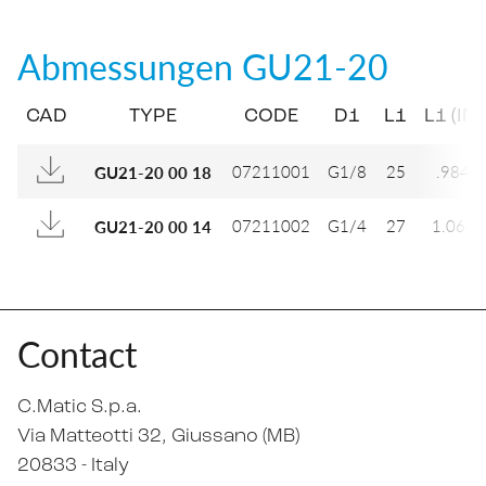
Abmessungen
GU21-20
CAD
TYPE
CODE
D1
L1
L1 (IN)
07211001
G1/8
25
.984
GU21-20 00 18
07211002
G1/4
27
1.063
GU21-20 00 14
Contact
C.Matic S.p.a.
Via Matteotti 32
, Giussano (MB)
20833 -
Italy