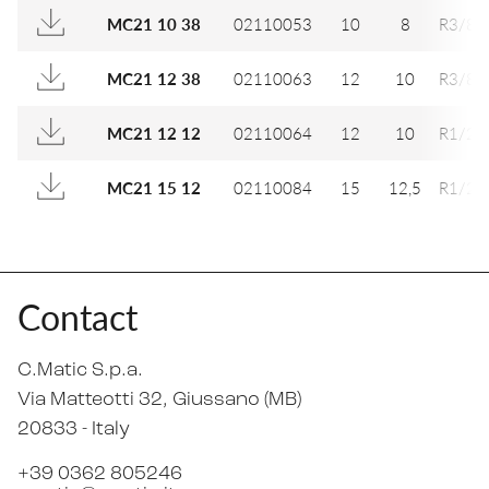
02110053
10
8
R3/8
MC21 10 38
02110063
12
10
R3/8
MC21 12 38
02110064
12
10
R1/2
MC21 12 12
02110084
15
12,5
R1/2
MC21 15 12
Contact
C.Matic S.p.a.
Via Matteotti 32
, Giussano (MB)
20833 -
Italy
+39 0362 805246