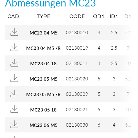
Abmessungen
MC23
CAD
TYPE
CODE
OD1
ID1
D1
02130010
4
2,5
5,1
MC23 04 M5
02130019
4
2,5
7
MC23 04 M5 /R
02130011
4
2,5
10
MC23 04 18
02130020
5
3
5,1
MC23 05 M5
02130029
5
3
7
MC23 05 M5 /R
02130021
5
3
10
MC23 05 18
02130030
6
4
5,1
MC23 06 M5