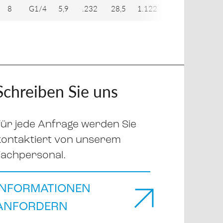
8
G1/4
5,9
.232
28,5
1.122
17,2
.677
Schreiben Sie uns
Für jede Anfrage werden Sie
kontaktiert von unserem
Fachpersonal.
INFORMATIONEN
ANFORDERN