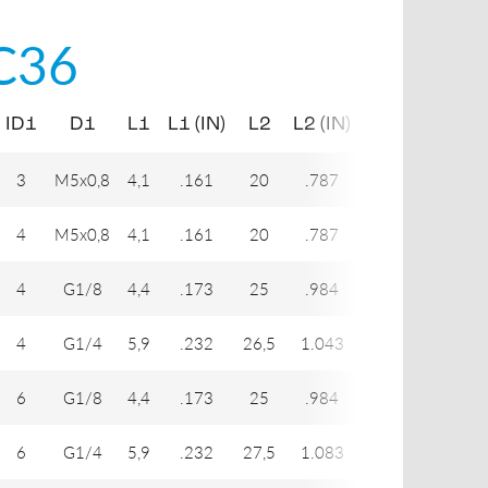
C36
ID1
D1
L1
L1 (IN)
L2
L2 (IN)
L3
L3 (IN)
3
M5x0,8
4,1
.161
20
.787
9,8
.386
4
M5x0,8
4,1
.161
20
.787
9,8
.386
4
G1/8
4,4
.173
25
.984
15,2
.598
4
G1/4
5,9
.232
26,5
1.043
17,2
.677
6
G1/8
4,4
.173
25
.984
15,2
.598
6
G1/4
5,9
.232
27,5
1.083
17,2
.677