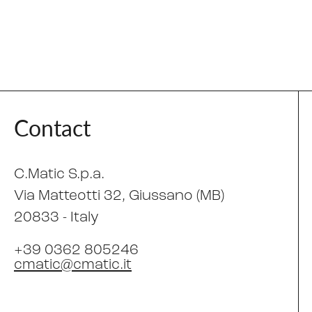
Contact
C.Matic S.p.a.
Via Matteotti 32
, Giussano (MB)
20833 -
Italy
+39 0362 805246
cmatic@cmatic.it