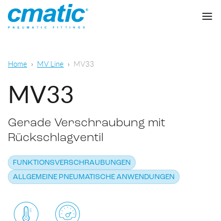
Unternehmen
Home
MV Line
MV33
Produkte
MV33
Cmatic Lab
Gerade Verschraubung mit
Qualität
Steckverschraubungen
Rückschlagventil
Vertriebsnetz
Schnellverschraubungen
Allgemeine pneumatische Anwendungen
FUNKTIONSVERSCHRAUBUNGEN
Download
Schneidringverschraubungen
ALLGEMEINE PNEUMATISCHE ANWENDUNGEN
Lebensmittel- und chemisch-
pharmazeutischer Sektor
Standardverschraubungen
KATALOG DOWNLOADEN