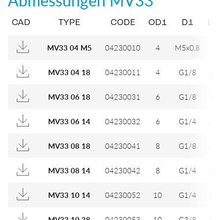
CAD
TYPE
CODE
OD1
D1
D2
04230010
4
M5x0,8
8
MV33 04 M5
04230011
4
G1/8
13
MV33 04 18
04230031
6
G1/8
13
MV33 06 18
04230032
6
G1/4
16
MV33 06 14
04230041
8
G1/8
13
MV33 08 18
04230042
8
G1/4
16
MV33 08 14
04230052
10
G1/4
16
MV33 10 14
04230053
10
G3/8
20
MV33 10 38