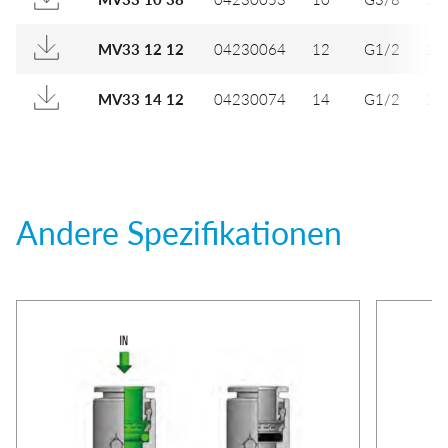
04230064
12
G1/2
25
MV33 12 12
04230074
14
G1/2
25
MV33 14 12
Andere Spezifikationen