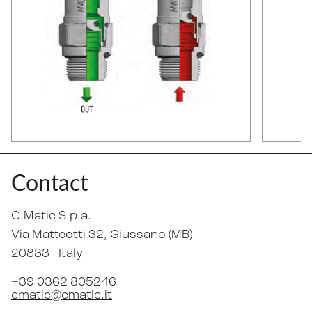
Contact
C.Matic S.p.a.
Via Matteotti 32
, Giussano (MB)
20833 -
Italy
+39 0362 805246
cmatic@cmatic.it