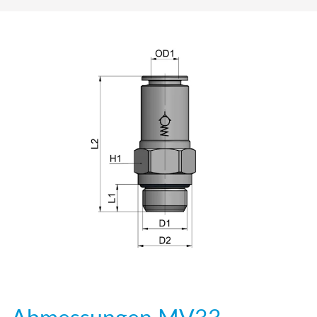
Abmessungen
MV33