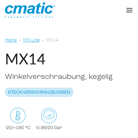
Unternehmen
Home
MX Line
MX14
Produkte
MX14
Cmatic Lab
Winkelverschraubung, kegelig
Qualität
Steckverschraubungen
Vertriebsnetz
STECKVERSCHRAUBUNGEN
Schnellverschraubungen
Allgemeine pneumatische Anwendungen
Download
Schneidringverschraubungen
Lebensmittel- und chemisch-
pharmazeutischer Sektor
Standardverschraubungen
-20/+180 °C
-0,99/20 bar
KATALOG DOWNLOADEN