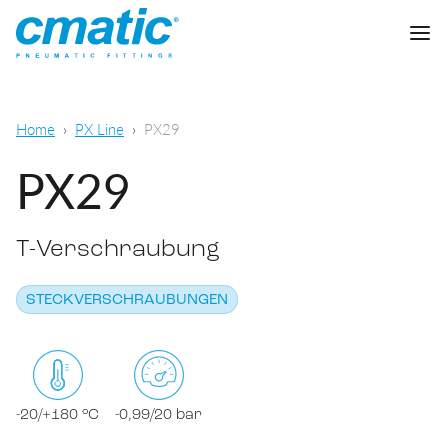
Unternehmen
Home
PX Line
PX29
Produkte
PX29
Cmatic Lab
T-Verschraubung
Qualität
Steckverschraubungen
Vertriebsnetz
STECKVERSCHRAUBUNGEN
Schnellverschraubungen
Allgemeine pneumatische Anwendungen
Download
Schneidringverschraubungen
Lebensmittel- und chemisch-
pharmazeutischer Sektor
Standardverschraubungen
-20/+180 °C
-0,99/20 bar
KATALOG DOWNLOADEN