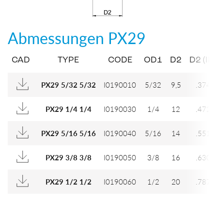
Abmessungen
PX29
CAD
TYPE
CODE
OD1
D2
D2 (IN)
I0190010
5/32
9,5
.374
PX29 5/32 5/32
I0190030
1/4
12
.472
PX29 1/4 1/4
I0190040
5/16
14
.551
PX29 5/16 5/16
I0190050
3/8
16
.630
PX29 3/8 3/8
I0190060
1/2
20
.787
PX29 1/2 1/2