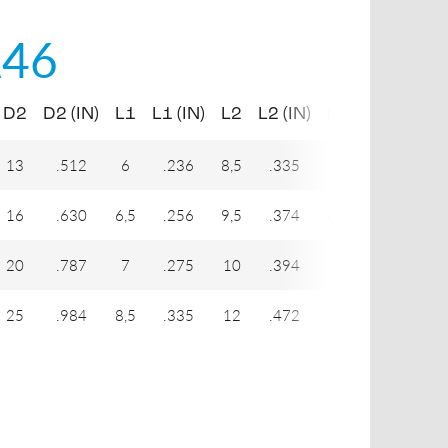
46
D2
D2 (IN)
L1
L1 (IN)
L2
L2 (IN)
L3
L3 (IN)
H
13
.512
6
.236
8,5
.335
5,5
.217
16
.630
6,5
.256
9,5
.374
6,5
.256
20
.787
7
.275
10
.394
6
.236
25
.984
8,5
.335
12
.472
7
.276
1