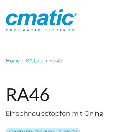
Home
RA Line
RA46
RA46
Einschraubstopfen mit Oring