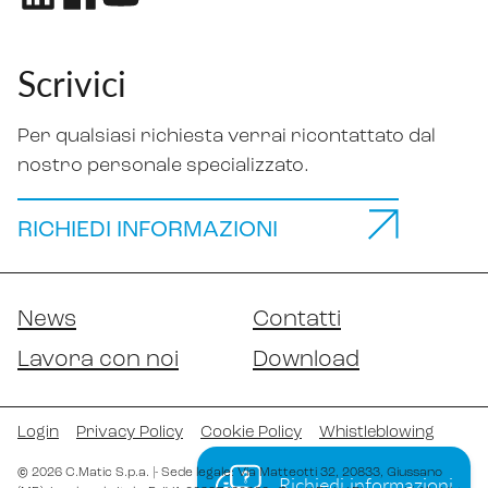
Scrivici
Per qualsiasi richiesta verrai ricontattato dal
nostro personale specializzato.
RICHIEDI INFORMAZIONI
News
Contatti
Lavora con noi
Download
Login
Privacy Policy
Cookie Policy
Whistleblowing
©
2026
C.Matic S.p.a.
|
- Sede legale: Via Matteotti 32
, 20833
, Giussano
Richiedi informazioni