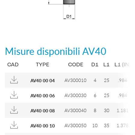
Misure disponibili
AV40
CAD
TYPE
CODE
D1
L1
L1 (IN)
AV300010
4
25
.984
AV40 00 04
AV300030
6
25
.984
AV40 00 06
AV300040
8
30
1.181
AV40 00 08
AV300050
10
35
1.378
AV40 00 10