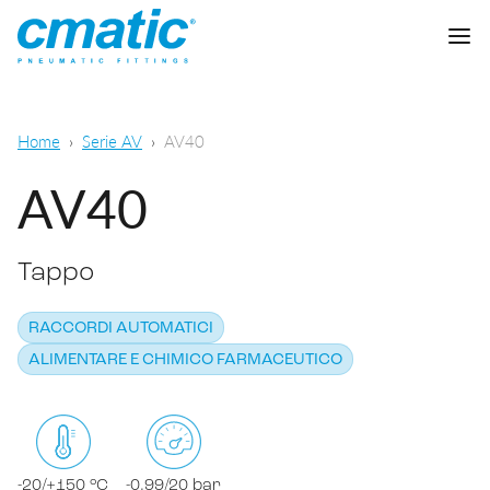
Azienda
Home
Serie AV
AV40
Prodotti
AV40
Cmatic Lab
Tappo
Qualità
Raccordi automatici
Rete Vendita
RACCORDI AUTOMATICI
Raccordi a calzamento
Pneumatica generale
ALIMENTARE E CHIMICO FARMACEUTICO
Download
Raccordi a ogiva
Alimentare e chimico-farmaceutico
Raccordi standard
SCARICA CATALOGO
Lubrificazione
-20/+150 °C
-0,99/20 bar