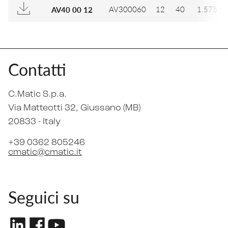
AV300060
12
40
1.575
AV40 00 12
Contatti
C.Matic S.p.a.
Via Matteotti 32
, Giussano (MB)
20833 -
Italy
+39 0362 805246
cmatic@cmatic.it
Seguici su