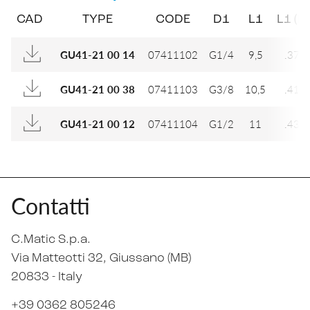
CAD
TYPE
CODE
D1
L1
L1 (IN
07411102
G1/4
9,5
.374
GU41-21 00 14
07411103
G3/8
10,5
.413
GU41-21 00 38
07411104
G1/2
11
.433
GU41-21 00 12
Contatti
C.Matic S.p.a.
Via Matteotti 32
, Giussano (MB)
20833 -
Italy
+39 0362 805246