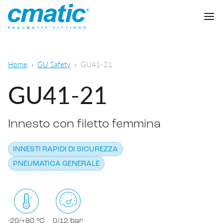
Azienda
Home
GU Safety
GU41-21
Prodotti
GU41-21
Cmatic Lab
Innesto con filetto femmina
Qualità
Raccordi automatici
Rete Vendita
INNESTI RAPIDI DI SICUREZZA
Raccordi a calzamento
Pneumatica generale
PNEUMATICA GENERALE
Download
Raccordi a ogiva
Alimentare e chimico-farmaceutico
Raccordi standard
SCARICA CATALOGO
Lubrificazione
-20/+80 °C
0/12 bar