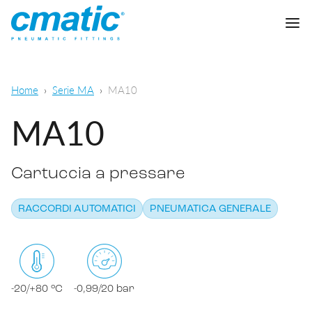
Azienda
Home
Serie MA
MA10
Prodotti
MA10
Cmatic Lab
Cartuccia a pressare
Qualità
Raccordi automatici
Rete Vendita
RACCORDI AUTOMATICI
PNEUMATICA GENERALE
Raccordi a calzamento
Pneumatica generale
Download
Raccordi a ogiva
Alimentare e chimico-farmaceutico
Raccordi standard
-20/+80 °C
-0,99/20 bar
SCARICA CATALOGO
Lubrificazione