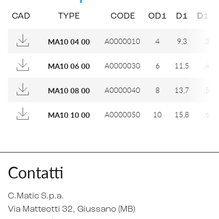
CAD
TYPE
CODE
OD1
D1
D1 (I
A0000010
4
9,3
.366
MA10 04 00
A0000030
6
11,5
.453
MA10 06 00
A0000040
8
13,7
.539
MA10 08 00
A0000050
10
15,8
.622
MA10 10 00
Contatti
C.Matic S.p.a.
Via Matteotti 32
, Giussano (MB)