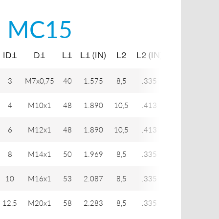
i
MC15
ID1
D1
L1
L1 (IN)
L2
L2 (IN)
H1
H2
3
M7x0,75
40
1.575
8,5
.335
8
9
4
M10x1
48
1.890
10,5
.413
12
14
6
M12x1
48
1.890
10,5
.413
14
16
8
M14x1
50
1.969
8,5
.335
16
17
10
M16x1
53
2.087
8,5
.335
18
19
12,5
M20x1
58
2.283
8,5
.335
22
24