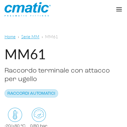
Azienda
Home
Serie MM
MM61
Prodotti
MM61
Cmatic Lab
Raccordo terminale con attacco
Qualità
Raccordi automatici
per ugello
Rete Vendita
Raccordi a calzamento
Pneumatica generale
RACCORDI AUTOMATICI
Download
Raccordi a ogiva
Alimentare e chimico-farmaceutico
Raccordi standard
SCARICA CATALOGO
Lubrificazione
-20/+80 °C
0/80 bar