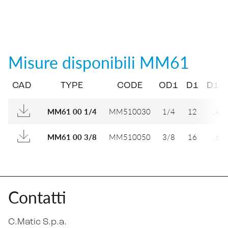
Misure disponibili
MM61
CAD
TYPE
CODE
OD1
D1
D1 (I
MM510030
1/4
12
.47
MM61 00 1/4
MM510050
3/8
16
.63
MM61 00 3/8
Contatti
C.Matic S.p.a.