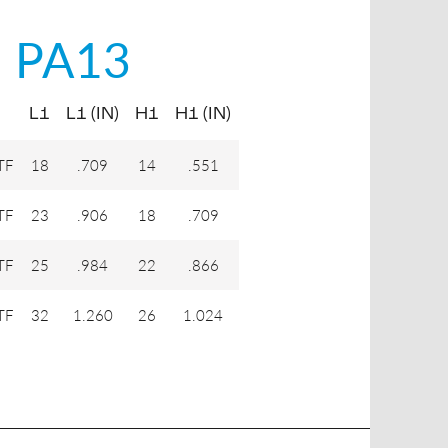
i
PA13
L1
L1 (IN)
H1
H1 (IN)
TF
18
.709
14
.551
TF
23
.906
18
.709
TF
25
.984
22
.866
TF
32
1.260
26
1.024