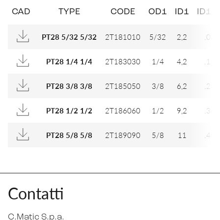
CAD
TYPE
CODE
OD1
ID1
ID1 (I
2T181010
5/32
2,2
.087
PT28 5/32 5/32
2T183030
1/4
4,2
.165
PT28 1/4 1/4
2T185050
3/8
6,2
.244
PT28 3/8 3/8
2T186060
1/2
9,2
.362
PT28 1/2 1/2
2T189090
5/8
11
.433
PT28 5/8 5/8
Contatti
C.Matic S.p.a.