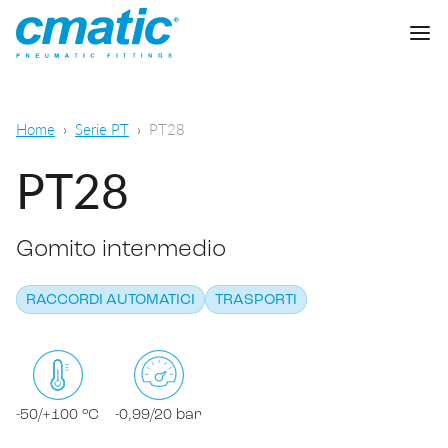
Azienda
Home
Serie PT
PT28
Prodotti
PT28
Cmatic Lab
Gomito intermedio
Qualità
Raccordi automatici
Rete Vendita
RACCORDI AUTOMATICI
TRASPORTI
Raccordi a calzamento
Pneumatica generale
Download
Raccordi a ogiva
Alimentare e chimico-farmaceutico
Raccordi standard
-50/+100 °C
-0,99/20 bar
SCARICA CATALOGO
Lubrificazione