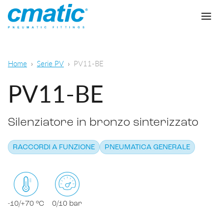
Azienda
Home
Serie PV
PV11-BE
Prodotti
PV11-BE
Cmatic Lab
Silenziatore in bronzo sinterizzato
Qualità
Raccordi automatici
Rete Vendita
RACCORDI A FUNZIONE
PNEUMATICA GENERALE
Raccordi a calzamento
Pneumatica generale
Download
Raccordi a ogiva
Alimentare e chimico-farmaceutico
Raccordi standard
-10/+70 °C
0/10 bar
SCARICA CATALOGO
Lubrificazione