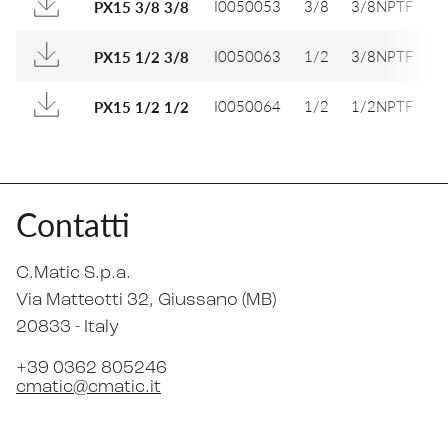
I0050053
3/8
3/8NPTF
1
PX15 3/8 3/8
I0050063
1/2
3/8NPTF
2
PX15 1/2 3/8
I0050064
1/2
1/2NPTF
2
PX15 1/2 1/2
Contatti
C.Matic S.p.a.
Via Matteotti 32
, Giussano (MB)
20833 -
Italy
+39 0362 805246
cmatic@cmatic.it