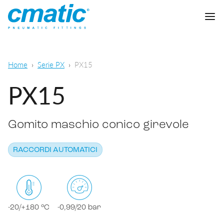
Azienda
Home
Serie PX
PX15
Prodotti
PX15
Cmatic Lab
Gomito maschio conico girevole
Qualità
Raccordi automatici
Rete Vendita
RACCORDI AUTOMATICI
Raccordi a calzamento
Pneumatica generale
Download
Raccordi a ogiva
Alimentare e chimico-farmaceutico
Raccordi standard
-20/+180 °C
-0,99/20 bar
SCARICA CATALOGO
Lubrificazione