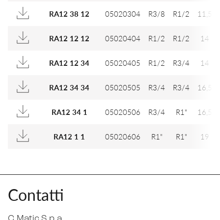
05020304
R3/8
R1/2
11,5
RA12 38 12
05020404
R1/2
R1/2
14
RA12 12 12
05020405
R1/2
R3/4
14
RA12 12 34
05020505
R3/4
R3/4
16,5
RA12 34 34
05020506
R3/4
R1"
16,5
RA12 34 1
05020606
R1"
R1"
19
RA12 1 1
Contatti
C.Matic S.p.a.