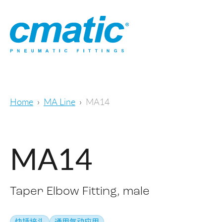
Home
MA Line
MA14
MA14
Taper Elbow Fitting, male