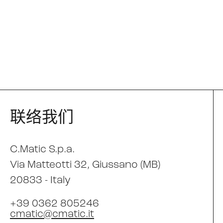
联络我们
C.Matic S.p.a.
Via Matteotti 32
, Giussano (MB)
20833 -
Italy
+39 0362 805246
cmatic@cmatic.it