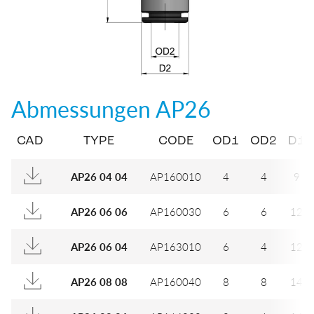
Abmessungen
AP26
CAD
TYPE
CODE
OD1
OD2
D1
AP160010
4
4
9
AP26 04 04
AP160030
6
6
12
AP26 06 06
AP163010
6
4
12
AP26 06 04
AP160040
8
8
14
AP26 08 08