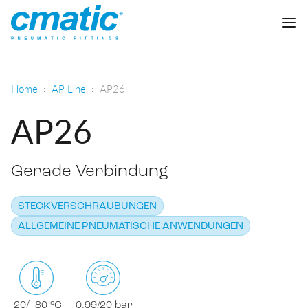
Unternehmen
Home
AP Line
AP26
Produkte
AP26
Cmatic Lab
Gerade Verbindung
Qualität
Steckverschraubungen
Vertriebsnetz
STECKVERSCHRAUBUNGEN
Schnellverschraubungen
Allgemeine pneumatische Anwendungen
ALLGEMEINE PNEUMATISCHE ANWENDUNGEN
Download
Schneidringverschraubungen
Lebensmittel- und chemisch-
pharmazeutischer Sektor
Standardverschraubungen
KATALOG DOWNLOADEN
-20/+80 °C
-0,99/20 bar