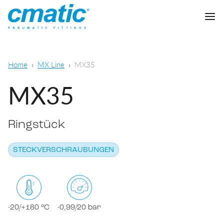
Unternehmen
Home
MX Line
MX35
Produkte
MX35
Cmatic Lab
Ringstück
Qualität
Steckverschraubungen
Vertriebsnetz
STECKVERSCHRAUBUNGEN
Schnellverschraubungen
Allgemeine pneumatische Anwendungen
Download
Schneidringverschraubungen
Lebensmittel- und chemisch-
pharmazeutischer Sektor
Standardverschraubungen
-20/+180 °C
-0,99/20 bar
KATALOG DOWNLOADEN