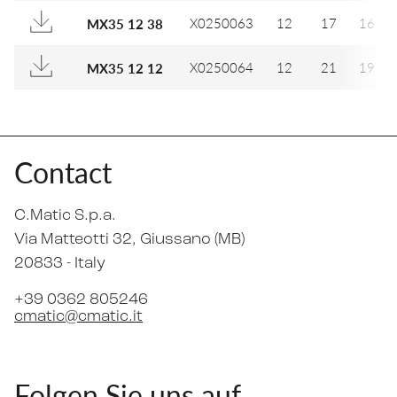
X0250063
12
17
16
MX35 12 38
X0250064
12
21
19
MX35 12 12
Contact
C.Matic S.p.a.
Via Matteotti 32
, Giussano (MB)
20833 -
Italy
+39 0362 805246
cmatic@cmatic.it
Folgen Sie uns auf