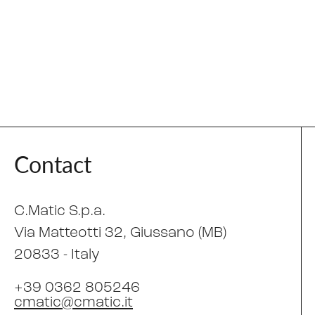
Contact
C.Matic S.p.a.
Via Matteotti 32
, Giussano (MB)
20833 -
Italy
+39 0362 805246
cmatic@cmatic.it