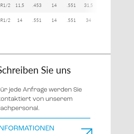
R1/2
11,5
.453
14
.551
31,5
1.240
22
R1/2
14
.551
14
.551
34
1.339
22
Schreiben Sie uns
Für jede Anfrage werden Sie
kontaktiert von unserem
Fachpersonal.
INFORMATIONEN