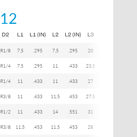
12
D2
L1
L1 (IN)
L2
L2 (IN)
L3
L3 (IN)
H1
R1/8
7,5
.295
7,5
.295
20
.787
12
R1/4
7,5
.295
11
.433
23,5
.925
14
R1/4
11
.433
11
.433
27
1.063
14
R3/8
11
.433
11,5
.453
27,5
1.083
17
R1/2
11
.433
14
.551
31
1.220
22
R3/8
11,5
.453
11,5
.453
28
1.102
17